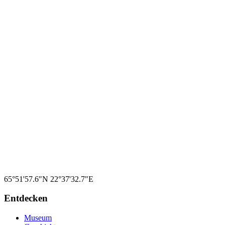
65°51'57.6"N
22°37'32.7"E
Entdecken
Museum