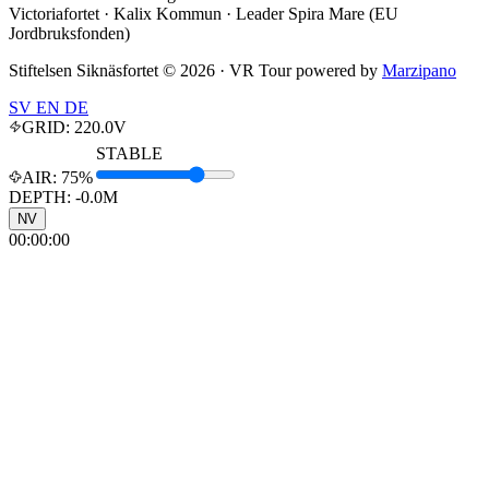
Victoriafortet · Kalix Kommun · Leader Spira Mare (EU
Jordbruksfonden)
Stiftelsen Siknäsfortet ©
2026
· VR Tour powered by
Marzipano
SV
EN
DE
GRID:
220.0
V
STABLE
AIR:
75%
DEPTH: -
0.0
M
NV
00:00:00