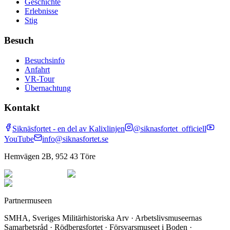
Geschichte
Erlebnisse
Stig
Besuch
Besuchsinfo
Anfahrt
VR-Tour
Übernachtung
Kontakt
Siknäsfortet - en del av Kalixlinjen
@siknasfortet_officiell
YouTube
info@siknasfortet.se
Hemvägen 2B, 952 43 Töre
Partnermuseen
SMHA, Sveriges Militärhistoriska Arv · Arbetslivsmuseernas
Samarbetsråd · Rödbergsfortet · Försvarsmuseet i Boden ·