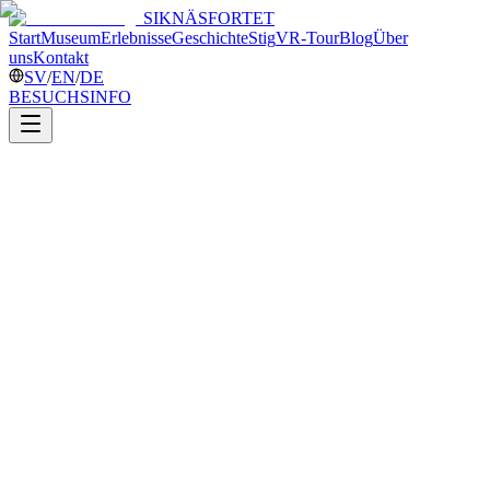
SIKNÄSFORTET
Start
Museum
Erlebnisse
Geschichte
Stig
VR-Tour
Blog
Über
uns
Kontakt
SV
/
EN
/
DE
BESUCHSINFO