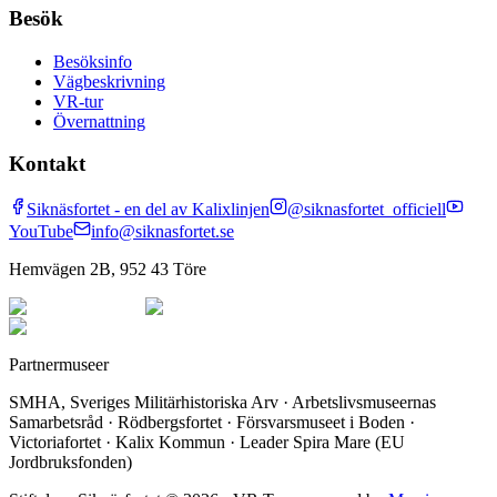
Besök
Besöksinfo
Vägbeskrivning
VR-tur
Övernattning
Kontakt
Siknäsfortet - en del av Kalixlinjen
@siknasfortet_officiell
YouTube
info@siknasfortet.se
Hemvägen 2B, 952 43 Töre
Partnermuseer
SMHA, Sveriges Militärhistoriska Arv · Arbetslivsmuseernas
Samarbetsråd · Rödbergsfortet · Försvarsmuseet i Boden ·
Victoriafortet · Kalix Kommun · Leader Spira Mare (EU
Jordbruksfonden)