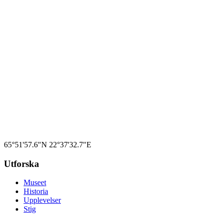
STIG GRANIT LUNDGREN
65°51'57.6"N
22°37'32.7"E
Veteran & AI-guide · Siknäsfortet
Utforska
Museet
Historia
Upplevelser
Stig