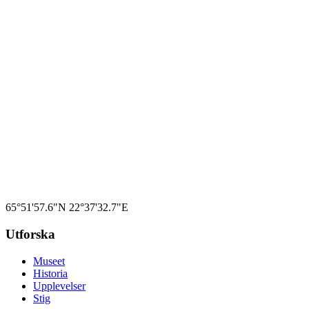
Medverkar
FRO Luleå
Hitta hit
65°51'57.6"N
22°37'32.7"E
Utforska
Museet
Historia
Upplevelser
Stig