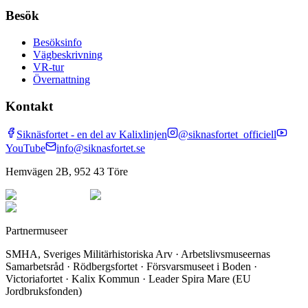
Besök
Besöksinfo
Vägbeskrivning
VR-tur
Övernattning
Kontakt
Siknäsfortet - en del av Kalixlinjen
@siknasfortet_officiell
YouTube
info@siknasfortet.se
Hemvägen 2B, 952 43 Töre
Partnermuseer
SMHA, Sveriges Militärhistoriska Arv · Arbetslivsmuseernas
Samarbetsråd · Rödbergsfortet · Försvarsmuseet i Boden ·
Victoriafortet · Kalix Kommun · Leader Spira Mare (EU
Jordbruksfonden)