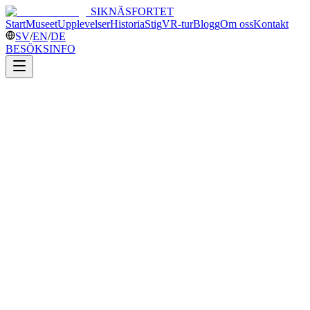
SIKNÄSFORTET
Start
Museet
Upplevelser
Historia
Stig
VR-tur
Blogg
Om oss
Kontakt
SV
/
EN
/
DE
BESÖKSINFO
Datum
lördag 6 juni 2026