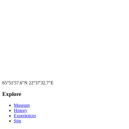
4
Follow signs to the fort, approx. 3 km
INTERACTIVE MAP
65°51'57.6"N
22°37'32.7"E
Explore
Museum
History
Experiences
Stig