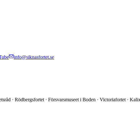
Tube
info@siknasfortet.se
tsråd · Rödbergsfortet · Försvarsmuseet i Boden · Victoriafortet · K