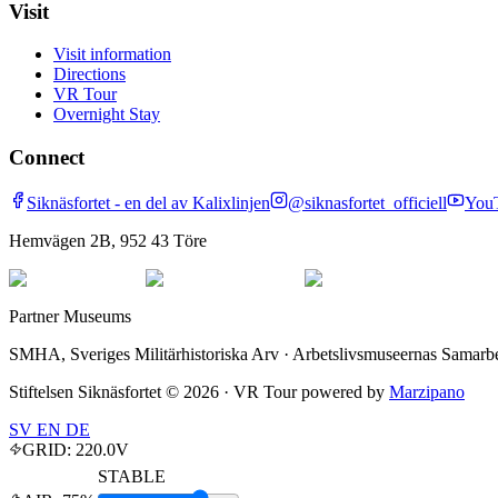
Visit
Visit information
Directions
VR Tour
Overnight Stay
Connect
Siknäsfortet - en del av Kalixlinjen
@siknasfortet_officiell
You
Hemvägen 2B, 952 43 Töre
Partner Museums
SMHA, Sveriges Militärhistoriska Arv · Arbetslivsmuseernas Samarbe
Stiftelsen Siknäsfortet ©
2026
· VR Tour powered by
Marzipano
SV
EN
DE
GRID:
220.0
V
STABLE