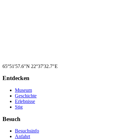
U-Boot-Museum
Die Sommerhaus-Kanone
65°51'57.6"N
22°37'32.7"E
Entdecken
Museum
Geschichte
Erlebnisse
Stig
Besuch
Besuchsinfo
Anfahrt