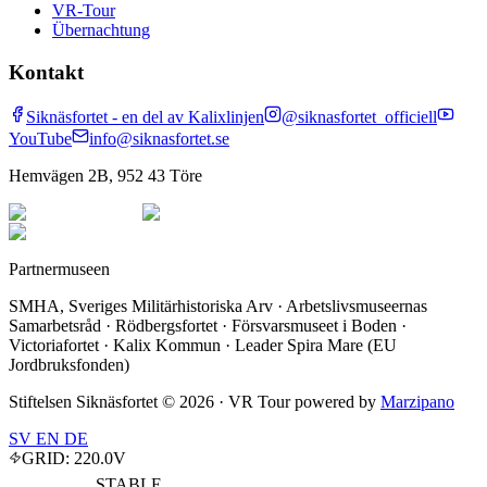
VR-Tour
Übernachtung
Kontakt
Siknäsfortet - en del av Kalixlinjen
@siknasfortet_officiell
YouTube
info@siknasfortet.se
Hemvägen 2B, 952 43 Töre
Partnermuseen
SMHA, Sveriges Militärhistoriska Arv · Arbetslivsmuseernas
Samarbetsråd · Rödbergsfortet · Försvarsmuseet i Boden ·
Victoriafortet · Kalix Kommun · Leader Spira Mare (EU
Jordbruksfonden)
Stiftelsen Siknäsfortet ©
2026
· VR Tour powered by
Marzipano
SV
EN
DE
GRID:
220.0
V
STABLE