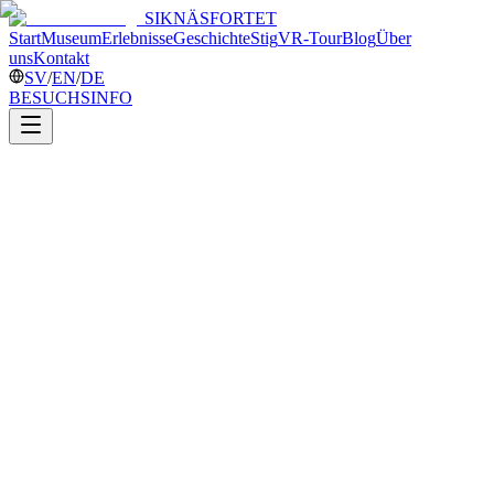
SIKNÄSFORTET
Start
Museum
Erlebnisse
Geschichte
Stig
VR-Tour
Blog
Über
uns
Kontakt
SV
/
EN
/
DE
BESUCHSINFO